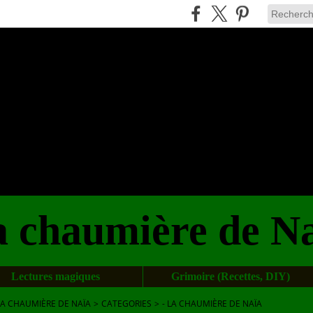
 chaumière de N
Lectures magiques
Grimoire (Recettes, DIY)
LA CHAUMIÈRE DE NAÏA
>
CATEGORIES
>
- LA CHAUMIÈRE DE NAÏA