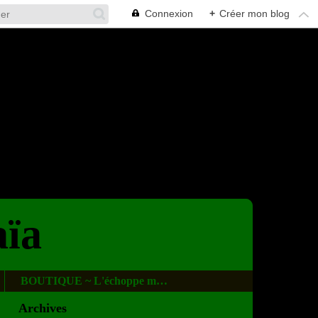
Connexion
+
Créer mon blog
aïa
BOUTIQUE ~ L'échoppe magique
Archives