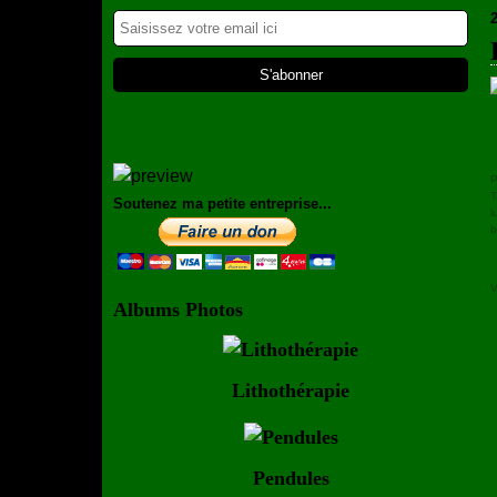
P
T
Soutenez ma petite entreprise...
l
b
V
Albums Photos
Lithothérapie
Pendules