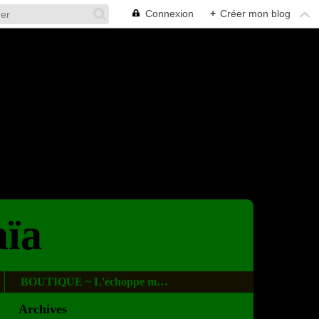
Connexion
+
Créer mon blog
aïa
BOUTIQUE ~ L'échoppe magique
Archives