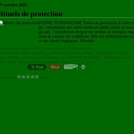
25 octobre 2021
Rituels de protection
PIERRE D’OBSIDIENNE Pierre de protection & d'ancr
ge, l'obsidienne est votre meilleure alliée contre le mau
ais œil. L'obsidienne éloigne les entités & énergies né
tives & conjure les maléfices. Elle est indispensable p
ur tes rituels magiques. N'oublie...
osté par Naia Gwenn à 11:01 -
Commentaires [
…
]
- Permalien [
#
]
ags:
artisanat
,
bijoux
,
amazonite
,
améthyste
,
aventurine
,
azurite
,
bijoux magiques
,
collier
une
,
cornaline
,
fait main
,
grenat
,
jaspe rouge
,
lapis-lazuli
,
lithothérapie
,
oeil de tigre
,
quartz
lanc
,
dieux
,
déesse
,
créations magiques
,
Elen
ous aimez ?
0 vote