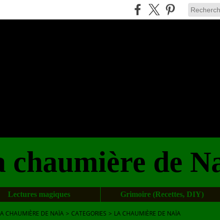
 chaumière de N
Lectures magiques
Grimoire (Recettes, DIY)
LA CHAUMIÈRE DE NAÏA
>
CATEGORIES
>
LA CHAUMIÈRE DE NAÏA