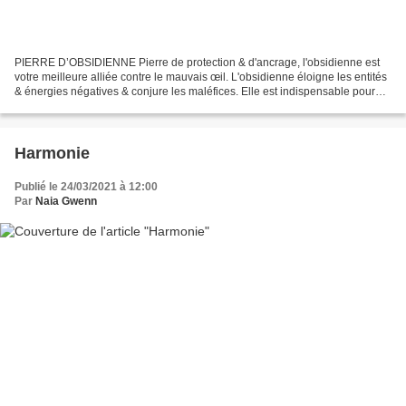
PIERRE D’OBSIDIENNE Pierre de protection & d'ancrage, l'obsidienne est
votre meilleure alliée contre le mauvais œil. L'obsidienne éloigne les entités
& énergies négatives & conjure les maléfices. Elle est indispensable pour
tes rituels magiques. N'oublie...
Harmonie
Publié le 24/03/2021 à 12:00
Par
Naia Gwenn