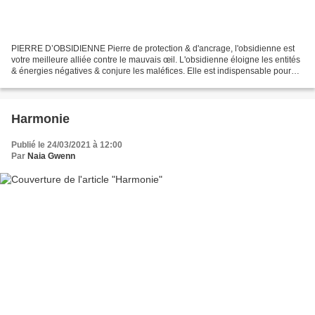
PIERRE D’OBSIDIENNE Pierre de protection & d'ancrage, l'obsidienne est
votre meilleure alliée contre le mauvais œil. L'obsidienne éloigne les entités
& énergies négatives & conjure les maléfices. Elle est indispensable pour
tes rituels magiques. N'oublie...
Harmonie
Publié le 24/03/2021 à 12:00
Par
Naia Gwenn