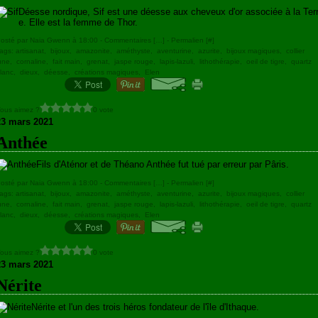
Déesse nordique, Sif est une déesse aux cheveux d'or associée à la Ter
e. Elle est la femme de Thor.
osté par Naia Gwenn à 18:00 -
Commentaires [
…
]
- Permalien [
#
]
ags:
artisanat
,
bijoux
,
amazonite
,
améthyste
,
aventurine
,
azurite
,
bijoux magiques
,
collier
une
,
cornaline
,
fait main
,
grenat
,
jaspe rouge
,
lapis-lazuli
,
lithothérapie
,
oeil de tigre
,
quartz
lanc
,
dieux
,
déesse
,
créations magiques
,
Elen
ous aimez ?
0 vote
23 mars 2021
Anthée
Fils d'Aténor et de Théano Anthée fut tué par erreur par Pâris.
osté par Naia Gwenn à 18:00 -
Commentaires [
…
]
- Permalien [
#
]
ags:
artisanat
,
bijoux
,
amazonite
,
améthyste
,
aventurine
,
azurite
,
bijoux magiques
,
collier
une
,
cornaline
,
fait main
,
grenat
,
jaspe rouge
,
lapis-lazuli
,
lithothérapie
,
oeil de tigre
,
quartz
lanc
,
dieux
,
déesse
,
créations magiques
,
Elen
ous aimez ?
0 vote
23 mars 2021
Nérite
Nérite et l'un des trois héros fondateur de l'île d'Ithaque.