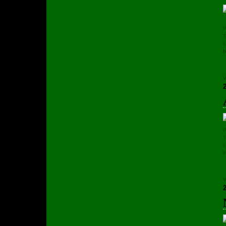
P
T
l
b
V
P
T
l
b
V