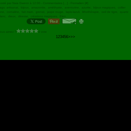
osté par Naia Gwenn à 12:00 -
Commentaires [
…
]
- Permalien [
#
]
ags:
artisanat
,
bijoux
,
amazonite
,
améthyste
,
aventurine
,
azurite
,
bijoux magiques
,
collier
une
,
cornaline
,
fait main
,
grenat
,
jaspe rouge
,
lapis-lazuli
,
lithothérapie
,
oeil de tigre
,
quartz
lanc
,
dieux
,
déesse
,
créations magiques
,
Elen
ous aimez ?
0 vote
1
2
3
4
5
6
>
>>