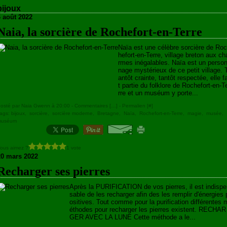
bijoux
6 août 2022
Naia, la sorcière de Rochefort-en-Terre
Naïa est une célèbre sorcière de Roc
hefort-en-Terre, village breton aux ch
rmes inégalables. Naïa est un perso
nage mystérieux de ce petit village. 
antôt crainte, tantôt respectée, elle fa
t partie du folklore de Rochefort-en-T
rre et un muséum y porte...
osté par Naia Gwenn à 20:00 -
Commentaires [
…
]
- Permalien [
#
]
ags:
bijoux
,
sorcière
,
sorcière moderne
,
Bretagne
,
Naïa
,
Rochefort-en-Terre
,
magie
,
musée
,
muséum
ous aimez ?
1 vote
20 mars 2022
Recharger ses pierres
Après la PURIFICATION de vos pierres, il est indisp
sable de les recharger afin des les remplir d'énergies 
ositives. Tout comme pour la purification différentes 
éthodes pour recharger les pierres existent. RECHAR
GER AVEC LA LUNE Cette méthode a le...