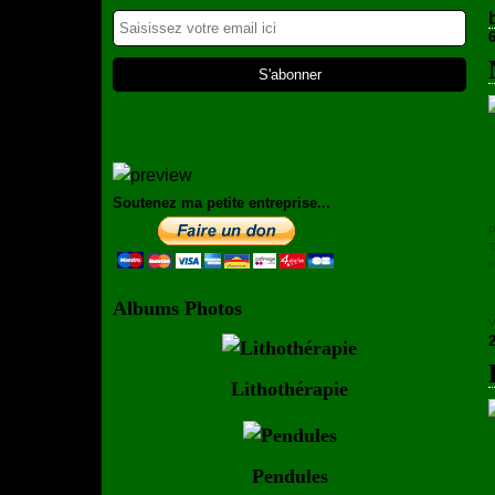
Soutenez ma petite entreprise...
P
T
Albums Photos
V
Lithothérapie
Pendules