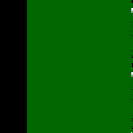
P
T
l
b
V
P
T
l
b
V