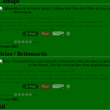
Calliope
Muse de la Poésie épique, Calliope était l'une des 9 filles de Zeus e
Mnémosyne.
osté par Naia Gwenn à 08:00 -
Commentaires [
…
]
- Permalien [
#
]
ags:
artisanat
,
bijoux
,
amazonite
,
améthyste
,
aventurine
,
azurite
,
bijoux magiques
,
collier
une
,
cornaline
,
fait main
,
grenat
,
jaspe rouge
,
lapis-lazuli
,
lithothérapie
,
oeil de tigre
,
quartz
lanc
,
dieux
,
déesse
,
créations magiques
,
Elen
ous aimez ?
0 vote
24 mars 2021
Brizo / Britomartis
Brizo aussi assimilé à Britomartis était une déesse patro
ne des Marins. Elle leur envoyait des rêves prophétiques.
osté par Naia Gwenn à 08:00 -
Commentaires [
…
]
- Permalien [
#
]
ags:
artisanat
,
bijoux
,
amazonite
,
améthyste
,
aventurine
,
azurite
,
bijoux magiques
,
collier
une
,
cornaline
,
fait main
,
grenat
,
jaspe rouge
,
lapis-lazuli
,
lithothérapie
,
oeil de tigre
,
quartz
lanc
,
dieux
,
déesse
,
créations magiques
,
Elen
ous aimez ?
0 vote
23 mars 2021
Sif