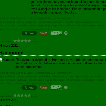
ge, l'obsidienne est votre meilleure alliée contre le mau
ais œil. L'obsidienne éloigne les entités & énergies né
tives & conjure les maléfices. Elle est indispensable p
ur tes rituels magiques. N'oublie...
osté par Naia Gwenn à 11:01 -
Commentaires [
…
]
- Permalien [
#
]
ags:
artisanat
,
bijoux
,
amazonite
,
améthyste
,
aventurine
,
azurite
,
bijoux magiques
,
collier
une
,
cornaline
,
fait main
,
grenat
,
jaspe rouge
,
lapis-lazuli
,
lithothérapie
,
oeil de tigre
,
quartz
lanc
,
dieux
,
déesse
,
créations magiques
,
Elen
ous aimez ?
0 vote
24 mars 2021
Harmonie
Fille d'Arès et d'Aphrodite, Harmonie se vit offrir lors son mariage 
vec Cadmos roi de Thébès un collier qui portera malheur à chacu
de ses propriétaires.
osté par Naia Gwenn à 12:00 -
Commentaires [
…
]
- Permalien [
#
]
ags:
artisanat
,
bijoux
,
amazonite
,
améthyste
,
aventurine
,
azurite
,
bijoux magiques
,
collier
une
,
cornaline
,
fait main
,
grenat
,
jaspe rouge
,
lapis-lazuli
,
lithothérapie
,
oeil de tigre
,
quartz
lanc
,
dieux
,
déesse
,
créations magiques
,
Elen
ous aimez ?
0 vote
24 mars 2021