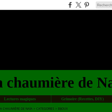
 chaumière de N
Lectures magiques
Grimoire (Recettes, DIY)
LA CHAUMIÈRE DE NAÏA
>
CATEGORIES
>
BIJOUX