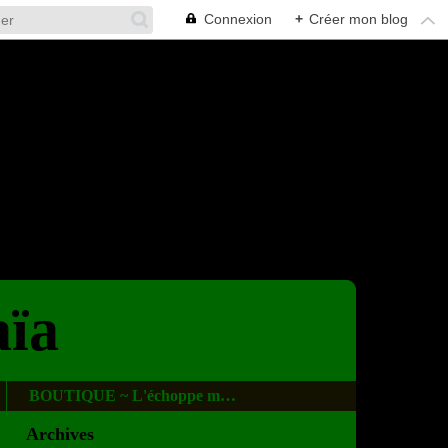
Connexion
+
Créer mon blog
aïa
BOUTIQUE ~ L'échoppe magique
Archives