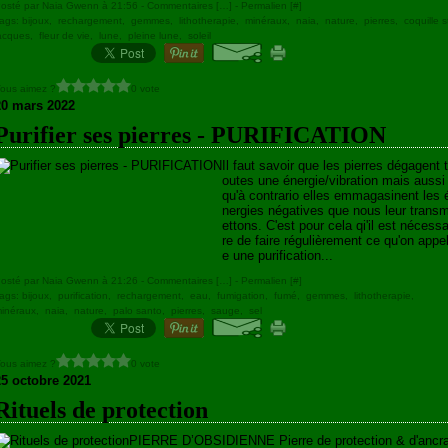
osté par Naia Gwenn à 21:56 -
Commentaires [
…
]
- Permalien [
#
]
ags:
bijoux
,
rechargement
,
gemmes
,
lithotherapie
,
minéraux
,
naia
,
nature
,
pierres
,
coquille s
acques
,
fleur de vie
,
lune
,
pleine lune
,
soleil
ous aimez ?
0 vote
20 mars 2022
Purifier ses pierres - PURIFICATION
Il faut savoir que les pierres dégagent t
outes une énergie/vibration mais aussi
qu'à contrario elles emmagasinent les 
nergies négatives que nous leur trans
ettons. C'est pour cela qi'il est nécessa
re de faire régulièrement ce qu'on appel
e une purification...
osté par Naia Gwenn à 21:26 -
Commentaires [
…
]
- Permalien [
#
]
ags:
bijoux
,
purification
,
rechargement
,
eau
,
fumigation
,
fumé
,
gemmes
,
lithotherapie
,
inéraux
,
naia
,
nature
,
palo santo
,
pierres
,
sauge
,
sel
ous aimez ?
0 vote
25 octobre 2021
Rituels de protection
PIERRE D’OBSIDIENNE Pierre de protection & d'ancr