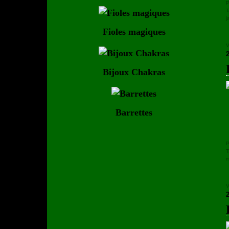
P
T
j
Fioles magiques
V
Bijoux Chakras
Barrettes
P
T
m
V