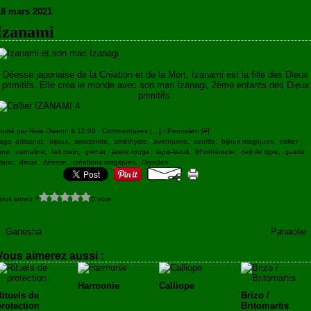
18 mars 2021
Izanami
Déesse japonaise de la Création et de la Mort, Izanami est la fille des Dieux
primitifs. Elle créa le monde avec son mari Izanagi, 2ème enfants des Dieux
primitifs.
osté par Naia Gwenn à 12:00 -
Commentaires [
…
]
- Permalien [
#
]
ags:
artisanat
,
bijoux
,
amazonite
,
améthyste
,
aventurine
,
azurite
,
bijoux magiques
,
collier
une
,
cornaline
,
fait main
,
grenat
,
jaspe rouge
,
lapis-lazuli
,
lithothérapie
,
oeil de tigre
,
quartz
lanc
,
dieux
,
déesse
,
créations magiques
,
Dryades
ous aimez ?
0 vote
Ganesha
Panacée
Vous aimerez aussi :
Harmonie
Calliope
Rituels de
Brizo /
protection
Britomartis