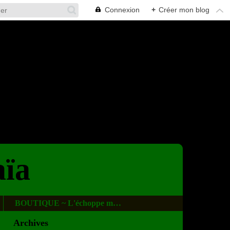
Connexion
+
Créer mon blog
aïa
BOUTIQUE ~ L'échoppe magique
Archives