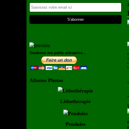
Soutenez ma petite entreprise...
P
T
l
b
Albums Photos
V
Lithothérapie
Pendules