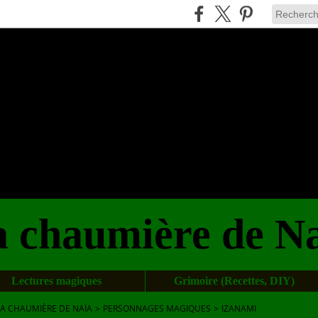
 chaumière de N
Lectures magiques
Grimoire (Recettes, DIY)
LA CHAUMIÈRE DE NAÏA
>
PERSONNAGES MAGIQUES
>
IZANAMI