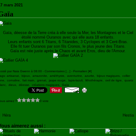
17 mars 2021
Gaïa
Gaïa, déesse de la Terre créa à elle seule la Mer, les Montagnes et le Ciel
étoilé nommé Ouranos avec qui elle aura 18 enfants.
Leurs enfants sont 6 Titans, 6 Titanides, 3 Cyclopes et 3 Cent-Bras.
Elle fit tuer Ouranos par son fils Cronos, le plus jeune des Titans.
Gaïa est née juste après le Chaos et avant Eros, dieu de l'Amour.
osté par Naia Gwenn à 08:00 -
Commentaires [
…
]
- Permalien [
#
]
ags:
artisanat
,
bijoux
,
amazonite
,
améthyste
,
aventurine
,
azurite
,
bijoux magiques
,
collier
une
,
cornaline
,
fait main
,
grenat
,
jaspe rouge
,
lapis-lazuli
,
lithothérapie
,
oeil de tigre
,
quartz
lanc
,
dieux
,
déesse
,
créations magiques
,
Gaïa
ous aimez ?
0 vote
Héra
Hestia
Vous aimerez aussi :