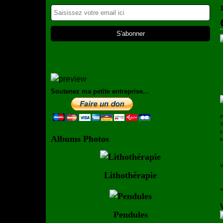
Soutenez ma petite entreprise...
P
T
l
Albums Photos
b
V
Lithothérapie
Pendules