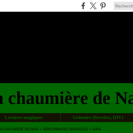
 chaumière de N
Lectures magiques
Grimoire (Recettes, DIY)
LA CHAUMIÈRE DE NAÏA
>
PERSONNAGES MAGIQUES
>
GAÏA