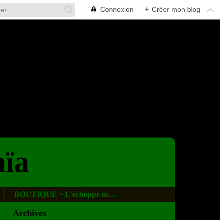
Connexion
+
Créer mon blog
aïa
BOUTIQUE ~ L'échoppe magique
Archives