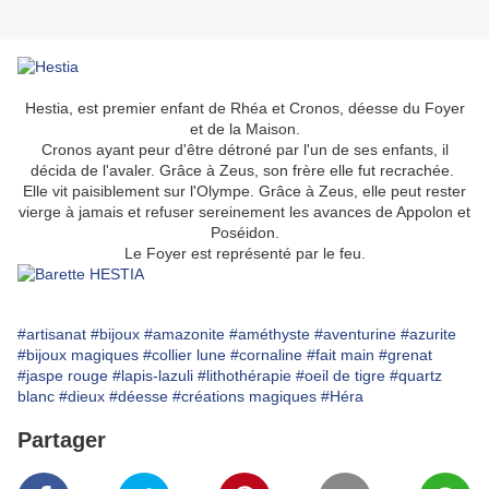
Hestia, est premier enfant de Rhéa et Cronos, déesse du Foyer
et de la Maison.
Cronos ayant peur d'être détroné par l'un de ses enfants, il
décida de l'avaler. Grâce à Zeus, son frère elle fut recrachée.
Elle vit paisiblement sur l'Olympe. Grâce à Zeus, elle peut rester
vierge à jamais et refuser sereinement les avances de Appolon et
Poséidon.
Le Foyer est représenté par le feu.
#artisanat
#bijoux
#amazonite
#améthyste
#aventurine
#azurite
#bijoux magiques
#collier lune
#cornaline
#fait main
#grenat
#jaspe rouge
#lapis-lazuli
#lithothérapie
#oeil de tigre
#quartz
blanc
#dieux
#déesse
#créations magiques
#Héra
Partager