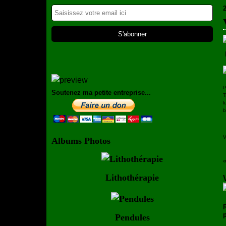
P
Soutenez ma petite entreprise...
T
l
b
V
Albums Photos
Lithothérapie
Pendules