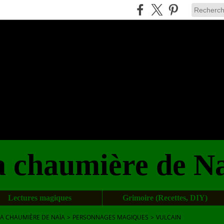
 chaumière de N
Lectures magiques
Grimoire (Recettes, DIY)
LA CHAUMIÈRE DE NAÏA
>
PERSONNAGES MAGIQUES
>
VULCAIN