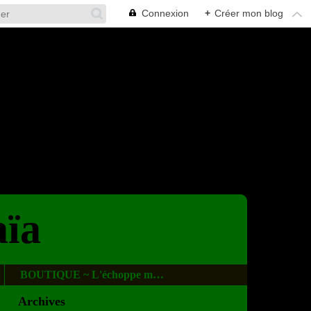
Connexion
+
Créer mon blog
aïa
BOUTIQUE ~ L'échoppe magique
Archives