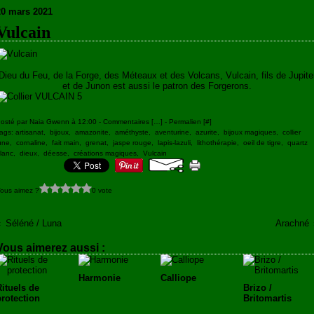
20 mars 2021
Vulcain
Dieu du Feu, de la Forge, des Méteaux et des Volcans, Vulcain, fils de Jupite
et de Junon est aussi le patron des Forgerons.
osté par Naia Gwenn à 12:00 -
Commentaires [
…
]
- Permalien [
#
]
ags:
artisanat
,
bijoux
,
amazonite
,
améthyste
,
aventurine
,
azurite
,
bijoux magiques
,
collier
une
,
cornaline
,
fait main
,
grenat
,
jaspe rouge
,
lapis-lazuli
,
lithothérapie
,
oeil de tigre
,
quartz
lanc
,
dieux
,
déesse
,
créations magiques
,
Vulcain
ous aimez ?
0 vote
Séléné / Luna
Arachné
Vous aimerez aussi :
Harmonie
Calliope
Rituels de
Brizo /
protection
Britomartis